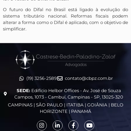
O futuro do Difal no Brasil está ligado à evolução do
sistema tributário nacional. Reformas fiscais podem
alterar a forma como o Difal é aplicado, com o objetivo de
simplificar.
(19) 3256-2589
contato@cbpz.com.br
SEDE:
Edifício Helbor Offices - Av. José de Souza
Campos, 1073 - Cambuí, Campinas - SP, 13025-320
CAMPINAS | SÃO PAULO | ITATIBA | GOIÂNIA | BELO
HORIZONTE | PANAMÁ